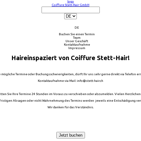
logo
Coiffure Stett-Hair GmbH
DE
Buchen Sie einen Termin
Team
Unser Geschäft
Kontaktaufnahme
Impressum
Haireinspaziert von Coiffure Stett-Hair!
 mögliche Termine oder Buchungsschwierigkeiten, dürft Ihr uns sehr gerne direkt via Telefon er
Kontaktaufnahme via Mail: info@stett-hair.ch
itten Sie Ihre Termine 24 Stunden im Voraus zu verschieben oder abzumelden. Vielen Herzlichen
fristigen Absagen oder nicht Wahrnehmung des Termins werden jeweils eine Entschädigung ve
Wir danken für das Verständnis.
Jetzt buchen