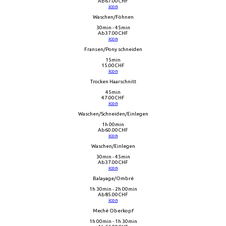
Ab
67.00
CHF
icon
Waschen/Föhnen
30min - 45min
Ab
37.00
CHF
icon
Fransen/Pony schneiden
15min
15.00
CHF
icon
Trocken Haarschnitt
45min
47.00
CHF
icon
Waschen/Schneiden/Einlegen
1h 00min
Ab
60.00
CHF
icon
Waschen/Einlegen
30min - 45min
Ab
37.00
CHF
icon
Balayage/Ombré
1h 30min - 2h 00min
Ab
85.00
CHF
icon
Meché Oberkopf
1h 00min - 1h 30min