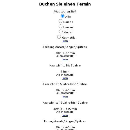
Buchen Sie einen Termin
Was suchen Sie?
Alle
Damen
Herren
Kinder
Kosmetik
icon
Färbung Ansatz/Längen/Spitzen
30min - 45min
Ab
94.00
CHF
icon
Haarschnitt: Bis 5 Jahre
45min
Ab
24.00
CHF
icon
Haarschnitt: 6 Jahre bis 11 Jahre
30min - 45min
Ab
29.00
CHF
icon
Haarschnitt: 12 Jahre bis 17 Jahre
30min - 1h 00min
Ab
34.00
CHF
icon
Tönung Ansatz/Längen/Spitzen
30min - 45min