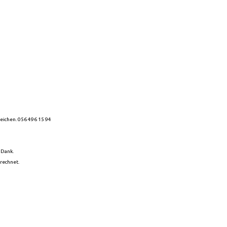
reichen. 056 496 15 94
 Dank.
rrechnet.