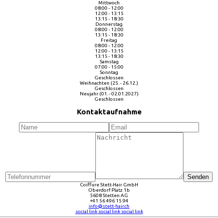
Mittwoch
08:00 - 12:00
12:00 - 13:15
13:15 - 18:30
Donnerstag
08:00 - 12:00
13:15 - 18:30
Freitag
08:00 - 12:00
12:00 - 13:15
13:15 - 18:30
Samstag
07:00 - 15:00
Sonntag
Geschlossen
Weihnachten (25. - 26.12.)
Geschlossen
Neujahr (01. - 02.01.2027)
Geschlossen
Kontaktaufnahme
Senden
Coiffure Stett-Hair GmbH
Oberdorf Platz 1b
5608 Stetten AG
+41 56 496 15 94
info@stett-hair.ch
social link
social link
social link