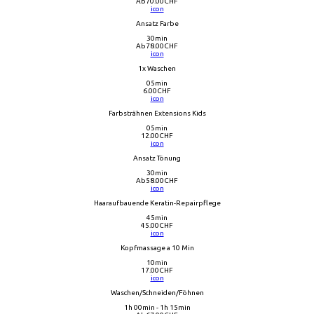
Ab
70.00
CHF
icon
Ansatz Farbe
30min
Ab
78.00
CHF
icon
1x Waschen
05min
6.00
CHF
icon
Farbsträhnen Extensions Kids
05min
12.00
CHF
icon
Ansatz Tönung
30min
Ab
58.00
CHF
icon
Haaraufbauende Keratin-Repairpflege
45min
45.00
CHF
icon
Kopfmassage a 10 Min
10min
17.00
CHF
icon
Waschen/Schneiden/Föhnen
1h 00min - 1h 15min