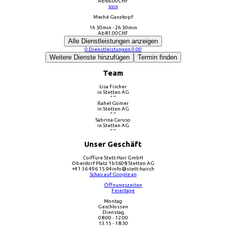
Ab
66.00
CHF
icon
Meché Ganzkopf
1h 30min - 2h 30min
Ab
81.00
CHF
Alle Dienstleistungen anzeigen
0
Dienstleistungen
0.00
Weitere Dienste hinzufügen
Termin finden
Team
Lisa Fischer
in Stetten AG
“ ”
Rahel Gömer
in Stetten AG
“ ”
Sabrina Caruso
in Stetten AG
“ ”
Unser Geschäft
Coiffure Stett-Hair GmbH
Oberdorf Platz 1b
5608 Stetten AG
+41 56 496 15 94
info@stett-hair.ch
Schau auf Google an
Öffnungszeiten
Feiertage
Montag
Geschlossen
Dienstag
08:00 - 12:00
13:15 - 18:30